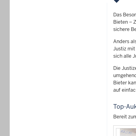
Das Beson
Bieten – 
sichere B
Anders al
Justiz mi
sich alle 
Die Justiz
umgehend 
Bieter ka
auf einfa
Top-Auk
Bereit zu