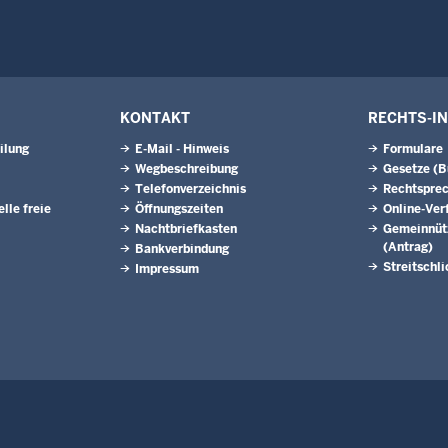
KONTAKT
RECHTS-I
ilung
E-Mail - Hinweis
Formulare
Wegbeschreibung
Gesetze (
Telefonverzeichnis
Rechtspre
lle freie
Öffnungszeiten
Online-Ver
Nachtbriefkasten
Gemeinnütz
(Antrag)
Bankverbindung
Streitschl
Impressum