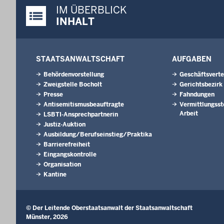
IM ÜBERBLICK
Justiz-Portal im Überblick:
INHALT
STAATSANWALTSCHAFT
AUFGABEN
Behördenvorstellung
Geschäftsverte
Zweigstelle Bocholt
Gerichtsbezirk
Presse
Fahndungen
Antisemitismusbeauftragte
Vermittlungsste
Arbeit
LSBTI-Ansprechpartnerin
Justiz-Auktion
Ausbildung/Berufseinstieg/Praktika
Barrierefreiheit
Eingangskontrolle
Organisation
Kantine
© Der Leitende Oberstaatsanwalt der Staatsanwaltschaft
Münster, 2026