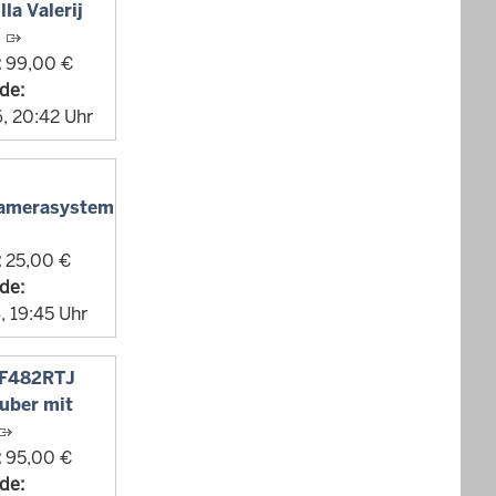
la Valerij
i
:
99,00 €
de:
, 20:42 Uhr
kamerasystem
:
25,00 €
de:
, 19:45 Uhr
DF482RTJ
uber mit
:
95,00 €
de: