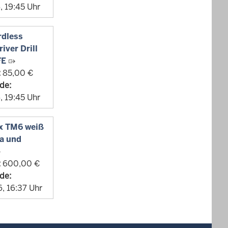
, 19:45 Uhr
rdless
ver Drill
FE
:
85,00 €
de:
, 19:45 Uhr
x TM6 weiß
a und
:
600,00 €
de:
, 16:37 Uhr