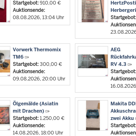
Startgebot:
910,00 €
HertzPostil
Auktionsende:
Herberger
08.08.2026, 13:04 Uhr
Startgebot
Auktionsen
23.08.2026
Vorwerk Thermomix
AEG
TM6
Rückfahr
Startgebot:
300,00 €
RV 4.3
Auktionsende:
Startgebot
09.08.2026, 20:00 Uhr
Auktionsen
16.08.2026
Ölgemälde (Asiatin
Makita D
mit Drachen)
Akkuschra
Startgebot:
1.250,00 €
zwei Akku
Auktionsende:
Startgebot
14.08.2026, 18:00 Uhr
Auktionsen