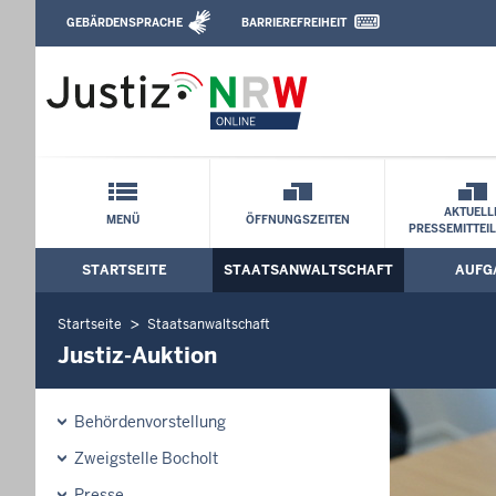
Direkt zum Inhalt
GEBÄRDENSPRACHE
BARRIEREFREIHEIT
Leichte Sprache, Gebärdensprachenvideo u
Staatsanwaltschaft Münster: Justiz-Auk
Schnellnavigation mit Volltext-Suche
AKTUELL
MENÜ
ÖFFNUNGSZEITEN
PRESSEMITTEI
STARTSEITE
STAATSANWALTSCHAFT
AUFG
Hauptmenü: Hauptnavigation
Startseite
Staatsanwaltschaft
Justiz-Auktion
Behördenvorstellung
Zweigstelle Bocholt
Presse